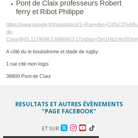
Pont de Claix professeurs Robert
ferry et Ribot Philippe
https://www.google.fr/maps/place/1+Rue+des+Cit%C3%A9
de-
Claix/@45.1179098,5.6988403,17z/data=!3m1!4b1!4m5!3m
A côté du le boulodrome et stade de rugby
1 rue cité mon logis
38800 Pont de Claix
RESULTATS ET AUTRES ÉVÈNEMENTS
"PAGE FACEBOOK"
ET SUR