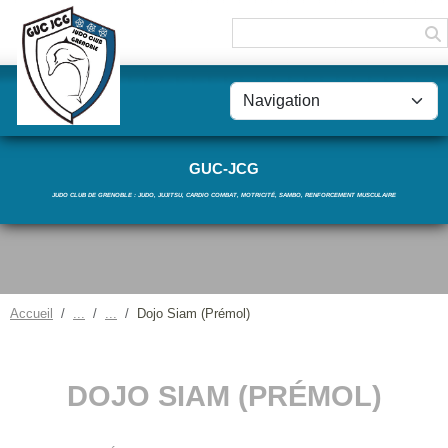
Panneau de gestion des cookies
GUC-JCG
JUDO CLUB DE GRENOBLE : JUDO, JUJITSU, CARDIO COMBAT, MOTRICITÉ, SAMBO, RENFORCEMENT MUSCULAIRE
Accueil
Dojo Siam (Prémol)
DOJO SIAM (PRÉMOL)