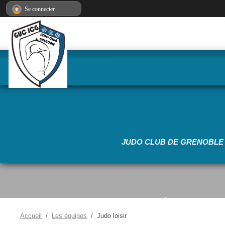
•
Panneau de gestion des cookies
Se connecter
•
•
•
•
JUDO CLUB DE GRENOBLE 
•
•
Accueil
Les équipes
Judo loisir