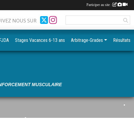
Participer au site :
•
•
UIVEZ NOUS SUR
FFJDA
Stages Vacances 6-13 ans
Arbitrage-Grades
Résultats
•
•
•
RENFORCEMENT MUSCULAIRE
•
•
•
•