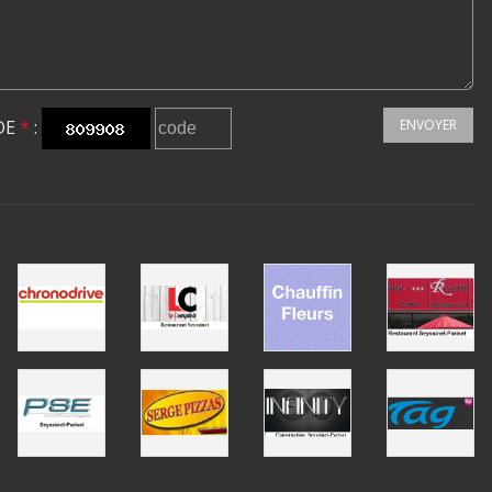
DE
*
:
ENVOYER