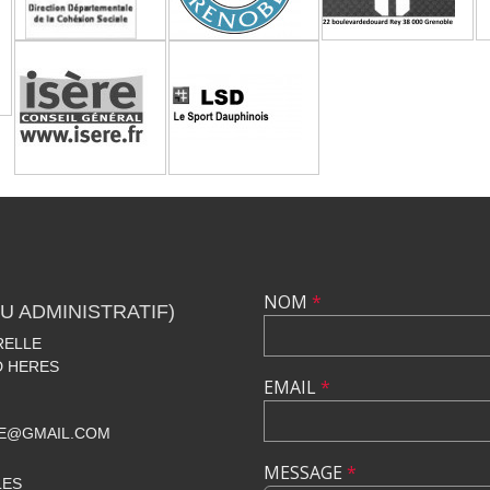
NOM
*
U ADMINISTRATIF)
RELLE
D HERES
EMAIL
*
LE@GMAIL.COM
MESSAGE
*
LES